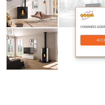
Poêle à pellets
Poêle à pellets
CHANTELLE
BRANTOME
CHEMINÉES GODIN ut
ACC
Poêle à pellets
Poêle à pellets
ARTEMIS
ORVAL
Poêle à pellets
ESTRAY