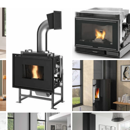
Insert à pellets P49-
3