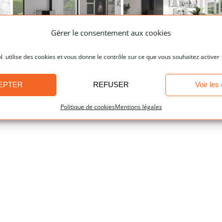
Poêle à pellets
Gérer le consentement aux cookies
OPTIMUS
ilise des cookies et vous donne le contrôle sur ce que vous souhaitez activer
Insert à pellets
P64V-3
EPTER
REFUSER
Voir les
Poêle à pellets
Poêle à pellets
Politique de cookies
Mentions légales
EGUILLES
CONTY