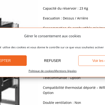
Capacité du réservoir : 23 Kg
Evacuation : Dessus / Arrière
Consommation de combustible min/ma
: 0.8 / 2.95 Kg/h
Gérer le consentement aux cookies
Dimensions (largeur/profondeur/haute
ilise des cookies et vous donne le contrôle sur ce que vous souhaitez activer
: 78.2 x 64 x 68.3 cm
Poids : 110 Kg
EPTER
REFUSER
Voir les
Etanche : Non
Politique de cookies
Mentions légales
Télécommande : Option
Compatibilité thermostat déporté – Wifi
Option
Double ventilation : Non