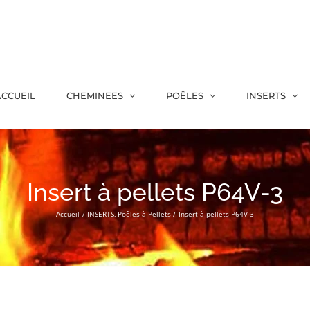
CCUEIL
CHEMINEES
POÊLES
INSERTS
Insert à pellets P64V-3
Accueil
INSERTS
Poêles à Pellets
Insert à pellets P64V-3