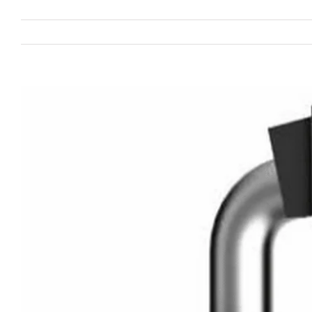
View
Larger
Image