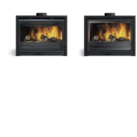
Insert MODANE 85-
Insert MODANE 65-
V
F