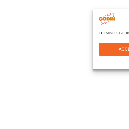
Insert MODANE 75-
Insert MODANE 85-
F
F
CHEMINÉES GODIN ut
ACC