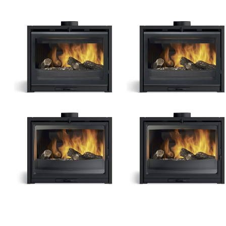
Insert MODANE 65-
Insert MODANE 75-
V
V