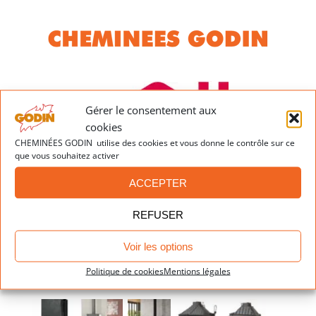
pellets
pellets
pellets
CHRONOS
MONCEL
P64V-3
Gérer le consentement aux
cookies
CHEMINÉES GODIN utilise des cookies et vous donne le contrôle sur ce
que vous souhaitez activer
ACCEPTER
REFUSER
Voir les options
Dernières réalisations
Politique de cookies
Mentions légales