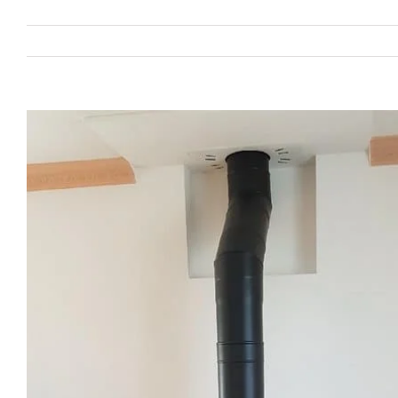
View
Larger
Image