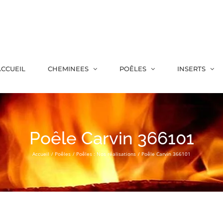
CCUEIL
CHEMINEES
POÊLES
INSERTS
Poêle Carvin 366101
Accueil
Poêles
Poêles : Nos réalisations
Poêle Carvin 366101