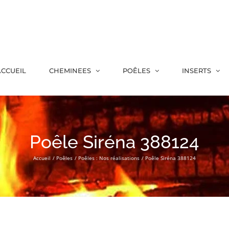
CCUEIL
CHEMINEES
POÊLES
INSERTS
Poêle Siréna 388124
Accueil
Poêles
Poêles : Nos réalisations
Poêle Siréna 388124