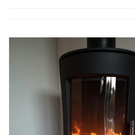
View
Larger
Image