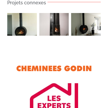
Projets connexes
Poêle
Poêle
Poêle
Azur
Tavera
Solsbury