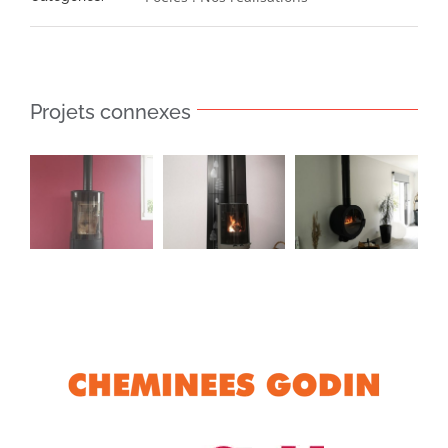
Projets connexes
Poêle
Poêle
Poêle
Marsiac
Tavera
Solsbury