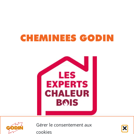
Insert 881
Foyer
Insert
–
ouvert –
Perfectis
Cheminée
Cheminée
850
sur
Mons
mesure
Gérer le consentement aux
cookies