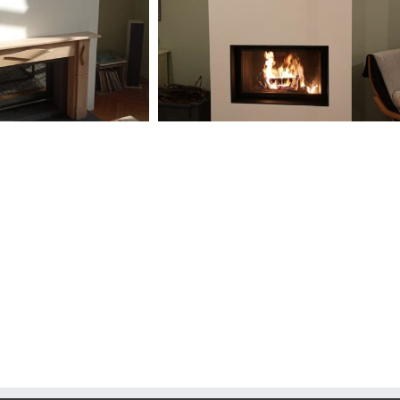
1 – Cheminée sur
Insert Perfectis 850
mesure