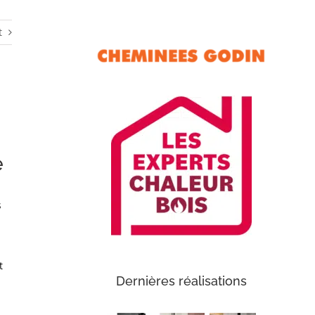
t
e
s
t
Dernières réalisations