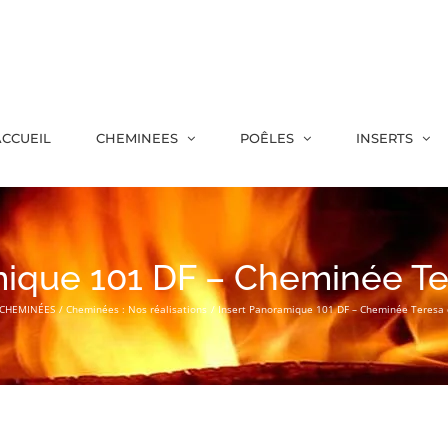
CCUEIL
CHEMINEES
POÊLES
INSERTS
mique 101 DF – Cheminée Te
CHEMINÉES
Cheminées : Nos réalisations
Insert Panoramique 101 DF – Cheminée Teresa 