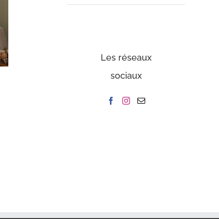
Les réseaux
sociaux
Insert 881 – Cheminée
Foyer ouv
Madère