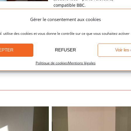
compatible BBC.
Gérer le consentement aux cookies
Détails du projet
ilise des cookies et vous donne le contrôle sur ce que vous souhaitez activer
Catégories:
EPTER
REFUSER
Voir les
Cheminées : Nos réalisations
Politique de cookies
Mentions légales