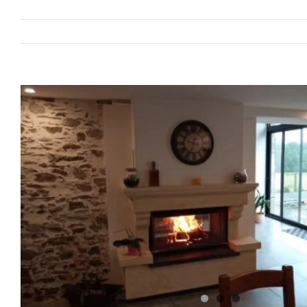
View
Larger
Image