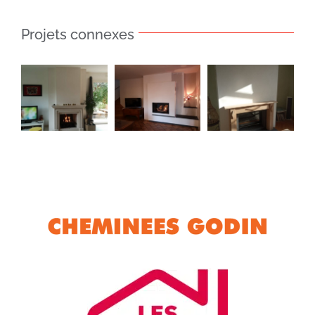
Projets connexes
Insert 881
Foyer
Insert
–
ouvert –
Perfectis
Cheminée
Cheminée
850
sur
Mons
mesure