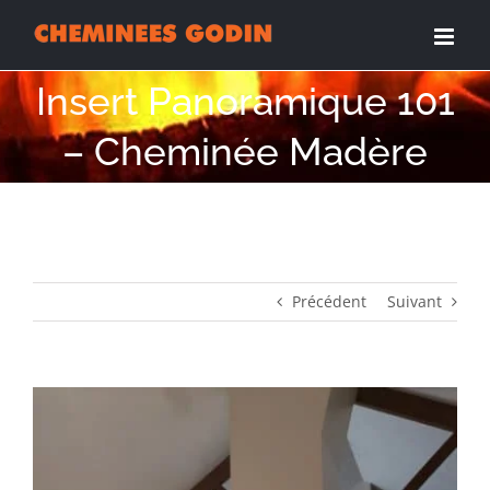
Passer
au
contenu
Insert Panoramique 101
– Cheminée Madère
Précédent
Suivant
View
Larger
Image