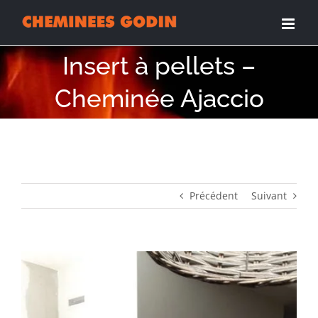
Passer
au
contenu
Insert à pellets –
Cheminée Ajaccio
Précédent
Suivant
View
Larger
Image