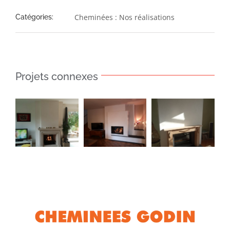
Cheminées : Nos réalisations
Catégories:
Projets connexes
Insert 881
Foyer
Insert
–
ouvert –
Perfectis
Cheminée
Cheminée
850
sur
Mons