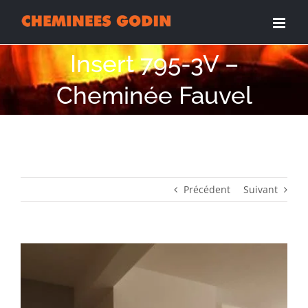
Passer
au
contenu
Insert 795-3V –
Cheminée Fauvel
Précédent
Suivant
View
Larger
Image