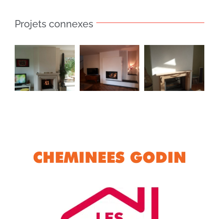
Projets connexes
Insert 881
Foyer
Insert
–
ouvert –
Perfectis
Cheminée
Cheminée
850
sur
Mons
mesure