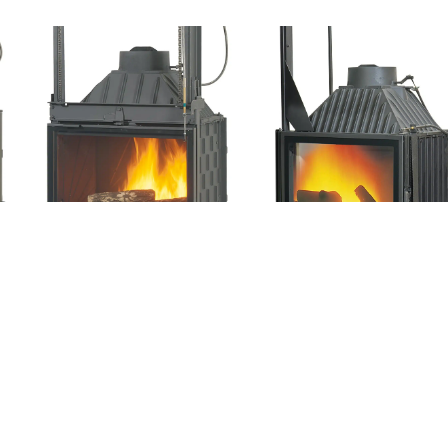
Superchauff 758
Insert 757