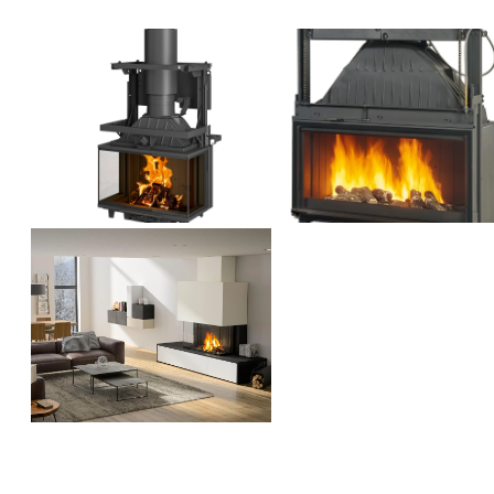
Panoramique 101
Insert 796 3V
étanche