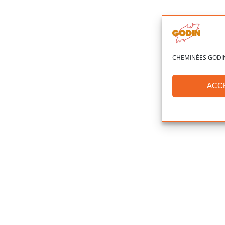
Cheminée TANIS
CHEMINÉES GODIN ut
ACC