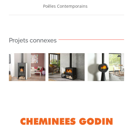
Poêles Contemporains
Projets connexes
Poêle
Poêle
Poêle
BIODESIGN
BEAUPRE
PLOMEN
2