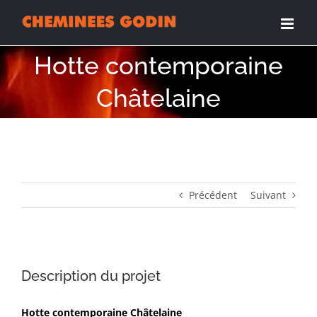
Passer
au
contenu
Hotte contemporaine
Châtelaine
Précédent
Suivant
Description du projet
Hotte contemporaine Châtelaine