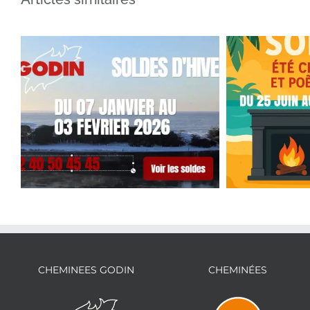
LES SOLDES D’HIVER
CHEMINEES GODIN
CHEMINÉES
CHEMINÉES ET POÊLES
Soldes été
GODIN DU 07 JANVIER AU
au 