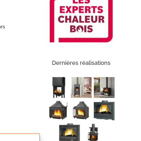
urs
c
Dernières réalisations