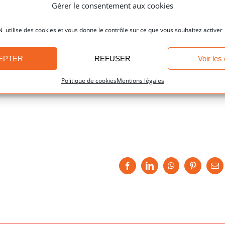
Gérer le consentement aux cookies
3:
300€
4:
400€
ilise des cookies et vous donne le contrôle sur ce que vous souhaitez activer
5:
500€ (montant de remise maximale)
EPTER
REFUSER
Voir les
Politique de cookies
Mentions légales
Facebook
LinkedIn
WhatsApp
Pinterest
Em