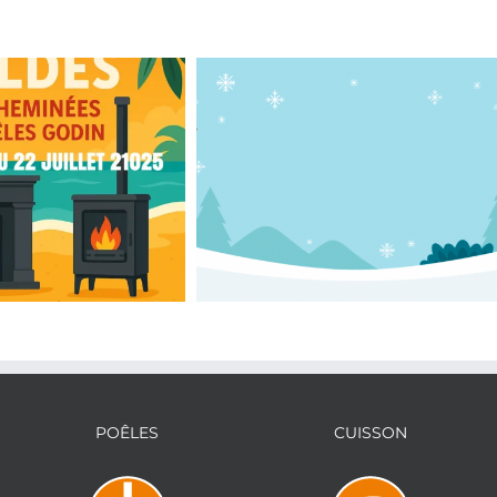
LES SOLDES D’HIVER
POÊLES
CUISSON
 2025 du 25 Juin
CHEMINÉES ET POÊLES
22 Juillet
GODIN DU 8 JANVIER AU 4